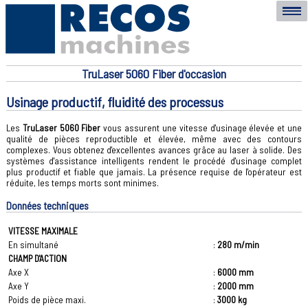
TruLaser 5060 Fiber d'occasion
Usinage productif, fluidité des processus
Les
TruLaser 5060 Fiber
vous assurent une vitesse d'usinage élevée et une
qualité de pièces reproductible et élevée, même avec des contours
complexes. Vous obtenez d'excellentes avances grâce au laser à solide. Des
systèmes d'assistance intelligents rendent le procédé d'usinage complet
plus productif et fiable que jamais. La présence requise de l'opérateur est
réduite, les temps morts sont minimes.
Données techniques
VITESSE MAXIMALE
En simultané
:
280 m/min
CHAMP D'ACTION
Axe X
:
6000 mm
Axe Y
:
2000 mm
Poids de pièce maxi.
:
3000 kg