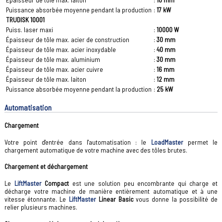
Épaisseur de tôle max. laiton
:
10 mm
Puissance absorbée moyenne pendant la production
:
17 kW
TRUDISK 10001
Puiss. laser maxi
:
10000 W
Épaisseur de tôle max. acier de construction
:
30 mm
Épaisseur de tôle max. acier inoxydable
:
40 mm
Épaisseur de tôle max. aluminium
:
30 mm
Épaisseur de tôle max. acier cuivre
:
16 mm
Épaisseur de tôle max. laiton
:
12 mm
Puissance absorbée moyenne pendant la production
:
25 kW
Automatisation
Chargement
Votre point d'entrée dans l'automatisation : le
LoadMaster
permet le
chargement automatique de votre machine avec des tôles brutes.
Chargement et déchargement
Le
LiftMaster
Compact
est une solution peu encombrante qui charge et
décharge votre machine de manière entièrement automatique et à une
vitesse étonnante. Le
LiftMaster
Linear Basic
vous donne la possibilité de
relier plusieurs machines.