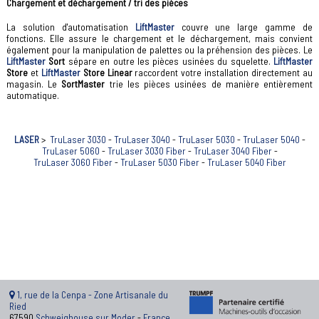
Chargement et déchargement / tri des pièces
La solution d'automatisation
LiftMaster
couvre une large gamme de
fonctions. Elle assure le chargement et le déchargement, mais convient
également pour la manipulation de palettes ou la préhension des pièces. Le
LiftMaster
Sort
sépare en outre les pièces usinées du squelette.
LiftMaster
Store
et
LiftMaster
Store Linear
raccordent votre installation directement au
magasin. Le
SortMaster
trie les pièces usinées de manière entièrement
automatique.
LASER
>
TruLaser 3030
-
TruLaser 3040
-
TruLaser 5030
-
TruLaser 5040
-
TruLaser 5060
-
TruLaser 3030 Fiber
-
TruLaser 3040 Fiber
-
TruLaser 3060 Fiber
-
TruLaser 5030 Fiber
-
TruLaser 5040 Fiber
1, rue de la Cenpa - Zone Artisanale du
Ried
67590
Schweighouse sur Moder
-
France